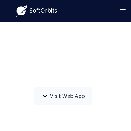
SoftOrbits
MBOX 转 PDF 转换器
Windows 版
在 Windows 上将 Thunderbird 和 Apple Mail
的 .mbox 邮箱转换为 PDF，无需邮件客户端。
Visit Web App