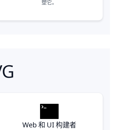
塑它。
VG
Web 和 UI 构建者