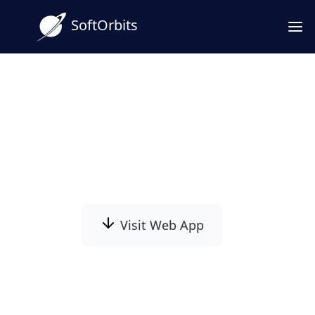
SoftOrbits
照片转素描更省事：本地软
件，批量也能用
瞬间拥有艺术作品：照片转素描从未如此简
单！
Visit Web App