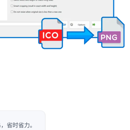
G，省时省力。