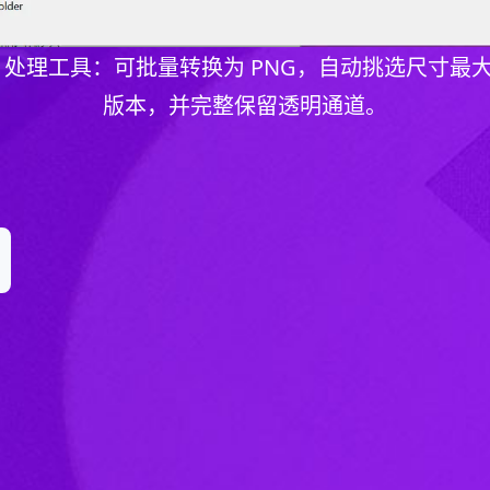
O 处理工具：可批量转换为 PNG，自动挑选尺寸
版本，并完整保留透明通道。