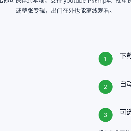
即可保存到本地。支持 youtube下载mp4、批
或整张专辑，出门在外也能离线观看。
下载
1
自
2
可
3